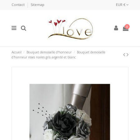
Contact
Sitemap
EUR €
0
Accueil
Bouquet demoiselle d'honneur
Bouquet demoiselle
d'honneur roses noires gris argenté et blanc