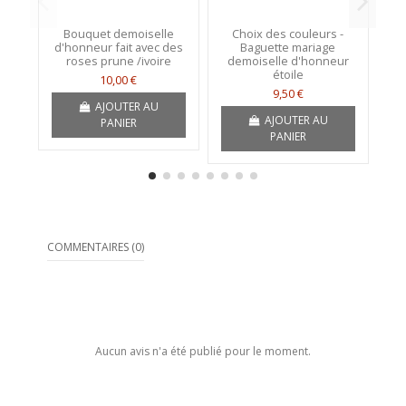
Bouquet demoiselle
Choix des couleurs -
d'honneur fait avec des
Baguette mariage
roses prune /ivoire
demoiselle d'honneur
d'
étoile
10,00 €
9,50 €
AJOUTER AU
AJOUTER AU
PANIER
PANIER
COMMENTAIRES (0)
Aucun avis n'a été publié pour le moment.